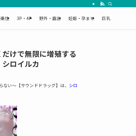
騎乗位
3P・4P
野外・露出
妊娠・孕ませ
巨乳
くだけで無限に増殖する
│シロイルカ
らない〜【サウンドドラッグ】は、
シロ