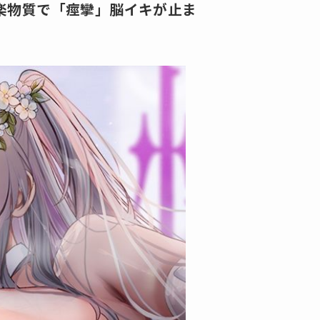
楽物質で「痙攣」脳イキが止ま