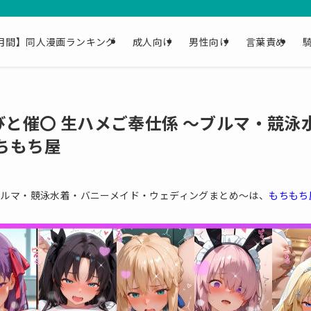
月間】同人漫画ランキング
成人向け
男性向け
言葉責め
びと催〇 生ハメご奉仕係 〜ブルマ・競
ちもち屋
〜ブルマ・競泳水着・バニーメイド・ウェディングまとめ〜は、
もちもち