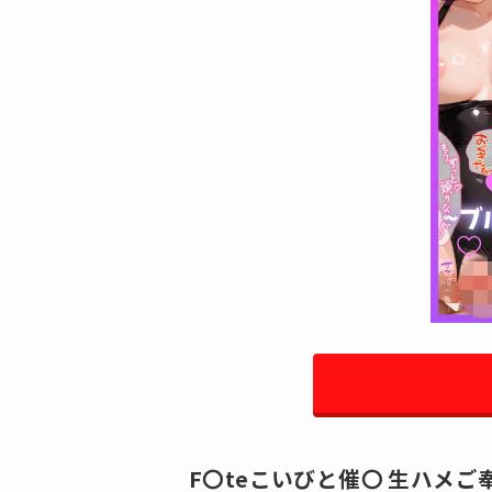
F〇teこいびと催〇 生ハメ