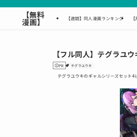
【無料
【週間】同人漫画ランキング
【
漫画】
【フル同人】テグラユウ
PR
テグラユウキ
テグラユウキのギャルシリーズセット4