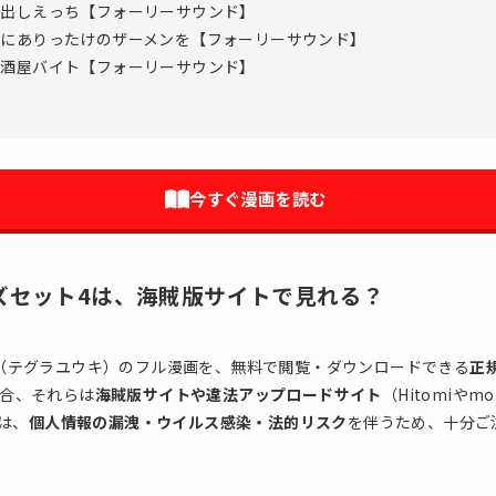
中出しえっち【フォーリーサウンド】
ンにありったけのザーメンを【フォーリーサウンド】
居酒屋バイト【フォーリーサウンド】
今すぐ漫画を読む
ズセット4は、海賊版サイトで見れる？
（テグラユウキ）のフル漫画を、無料で閲覧・ダウンロードできる
正
合、それらは
海賊版サイトや違法アップロードサイト
（Hitomiやm
）は、
個人情報の漏洩・ウイルス感染・法的リスク
を伴うため、十分ご