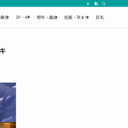
騎乗位
3P・4P
野外・露出
妊娠・孕ませ
巨乳
キ