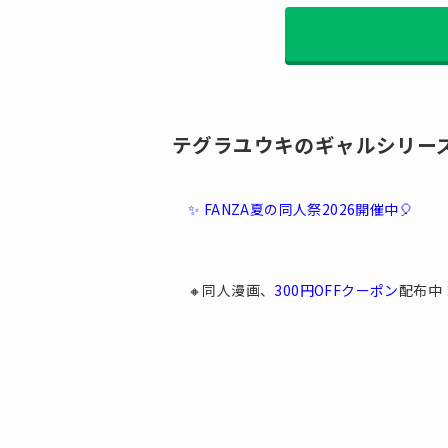
テグラユウキのギャルシリー
✨ FANZA夏の同人祭2026開催中🎈
🔸同人漫画、
300円OFFクーポン
配布中