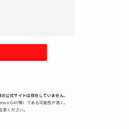
規の公式サイトは存在していません
。
omon:GA!!等）である可能性が高く、
注意ください。