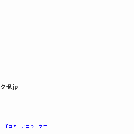
報.jp
手コキ
足コキ
学生