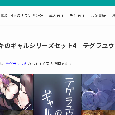
月間】同人漫画ランキング
成人向け
男性向け
言葉責め
キのギャルシリーズセット4│テグラユウ
は、
テグラユウキ
のおすすめ同人漫画です♪